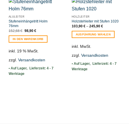
ALULEITER
HOLZLEITER
Stufeneinhängetritt Holm
Holzstehleiter mit Stufen 1020
76mm
103,90
€
–
245,90
€
Ursprünglicher
Aktueller
152,68
€
98,90
€
Preis
Preis
AUSFÜHRUNG WÄHLEN
war:
ist:
IN DEN WARENKORB
Dieses
152,68 €
98,90 €.
Produkt
inkl. MwSt.
inkl. 19 % MwSt.
weist
zzgl.
Versandkosten
mehrere
zzgl.
Versandkosten
Varianten
Lieferzeit:
4 - 7
auf.
Lieferzeit:
4 - 7
Werktage
Die
Werktage
Optionen
können
auf
der
Produktseite
gewählt
werden