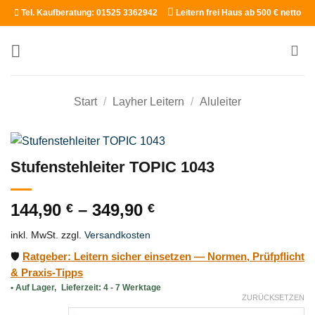
Zum
Tel. Kaufberatung: 01525 3362942
Leitern frei Haus ab 500 € netto
Inhalt
springen
Start
/
Layher Leitern
/
Aluleiter
Stufenstehleiter TOPIC 1043
144,90
–
349,90
€
€
inkl. MwSt.
zzgl.
Versandkosten
🛡️
Ratgeber: Leitern sicher einsetzen — Normen, Prüfpflicht
& Praxis-Tipps
Lieferzeit:
4 - 7 Werktage
ZURÜCKSETZEN