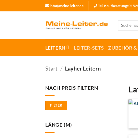
Zum
info@meine-leiter.de
Tel. Kaufberatung: 015
Inhalt
springen
Suchen
nach:
LEITERN
LEITER-SETS
ZUBEHÖR & 
Start
/
Layher Leitern
La
NACH PREIS FILTERN
Min.
Max.
FILTER
Preis
Preis
LÄNGE (M)