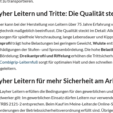
ht zu transportieren.
yher Leitern und Tritte: Die Qualität st
er kann bei der Herstellung von Leitern über 75 Jahre Erfahrung 
gtechnik maßgeblich beeinflusst. Die Qualität steckt im Detail: Al
sorgen für spielfreie Verschraubung, lange Lebensdauer und Kipps
profil
trägt hohe Belastungen bei geringem Gewicht,
Wulste
ent
hädigungen der Stufen- und Sprossenbördelung. Die hohe
Belast
 Bördelung;
Dreikantprofil und Riffelung
erhöhen die Trittsicherh
Combigrip-Leiternfuß
sorgt für optimalen Halt und den schnelle
geleitern.
yher Leitern für mehr Sicherheit am Ar
 Layher Leitern erfüllen die Bedingungen für den gewerblichen un
werker gilt: Im gewerblichen Einsatz dürfen Leitern nur verwend
TRBS 2121-2 entsprechen. Beim Kauf im Meine-Leiter.de Online-S
rderungen der Betriebssicherheitsverordnung erfüllt sind. Übrige