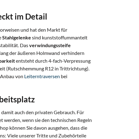
eckt im Detail
vorweisen und hat den Markt für
le
Stahlgelenke
sind kunststoffummantelt
tabilität. Das
verwindungssteife
lang der äußeren Holmwand verhindern
barkeit
entsteht durch 4-fach-Verpressung
eit (Rutschhemmung R12 in Trittrichtung).
n Anbau von
Leiterntraversen
bei
beitsplatz
d damit auch den privaten Gebrauch. Für
et werden, wenn sie den technischen Regeln
hop können Sie davon ausgehen, dass die
ns: Viele unserer Tritte und Zubehörteile