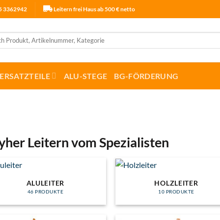
25 3362942
Leitern frei Haus ab 500 € netto
ERSATZTEILE
ALU-STEGE
BG-FÖRDERUNG
yher Leitern vom Spezialisten
ALULEITER
HOLZLEITER
46 PRODUKTE
10 PRODUKTE