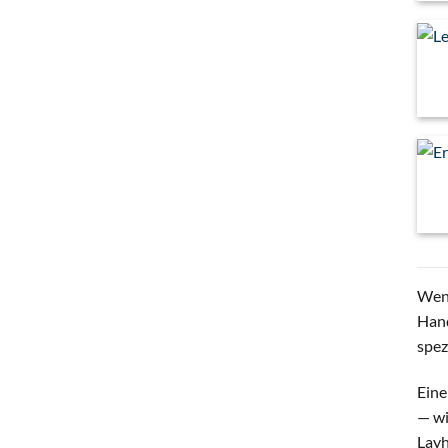
Wenn
Hand
spez
Eine
— wi
Layh