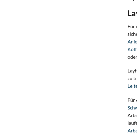
La
Für 
sich
Anle
Koff
oder
Layh
zu t
Leit
Für 
Schw
Arbe
lauf
Arbe