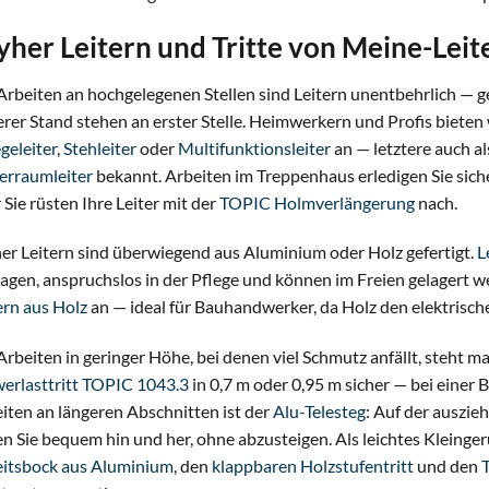
yher Leitern und Tritte von Meine-Leit
Arbeiten an hochgelegenen Stellen sind Leitern unentbehrlich — 
erer Stand stehen an erster Stelle. Heimwerkern und Profis bieten
geleiter
,
Stehleiter
oder
Multifunktionsleiter
an — letztere auch a
erraumleiter
bekannt. Arbeiten im Treppenhaus erledigen Sie sich
 Sie rüsten Ihre Leiter mit der
TOPIC Holmverlängerung
nach.
er Leitern sind überwiegend aus Aluminium oder Holz gefertigt.
L
ragen, anspruchslos in der Pflege und können im Freien gelagert w
ern aus Holz
an — ideal für Bauhandwerker, da Holz den elektrische
Arbeiten in geringer Höhe, bei denen viel Schmutz anfällt, steht m
erlasttritt TOPIC 1043.3
in 0,7 m oder 0,95 m sicher — bei einer 
iten an längeren Abschnitten ist der
Alu-Telesteg
: Auf der auszie
en Sie bequem hin und her, ohne abzusteigen. Als leichtes Kleinge
itsbock aus Aluminium
, den
klappbaren Holzstufentritt
und den