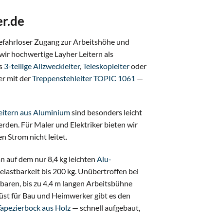
er.de
gefahrloser Zugang zur Arbeitshöhe und
 wir hochwertige Layher Leitern als
ls
3-teilige Allzweckleiter
,
Teleskopleiter
oder
er mit der
Treppenstehleiter TOPIC 1061
—
eitern aus Aluminium
sind besonders leicht
erden. Für Maler und Elektriker bieten wir
n Strom nicht leitet.
an auf dem nur 8,4 kg leichten
Alu-
Belastbarkeit bis 200 kg. Unübertroffen bei
hbaren, bis zu 4,4 m langen Arbeitsbühne
rüst für Bau und Heimwerker gibt es den
Tapezierbock aus Holz
— schnell aufgebaut,