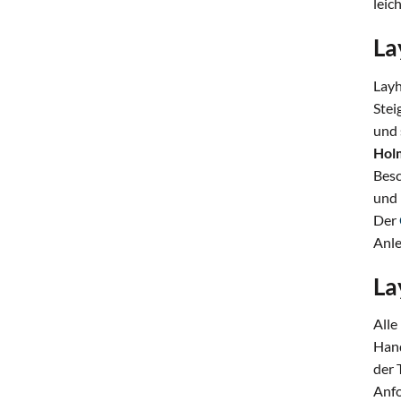
leic
La
Layh
Stei
und 
Holm
Besc
und
Der
Anle
La
Alle
Hand
der 
Anfo