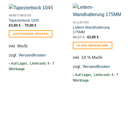
ARBEITSBÖCKE
Tapezierbock 1045
ALULEITER
63,90
€
–
70,90
€
Leitern-Wandhalterung
175MM
AUSFÜHRUNG WÄHLEN
Ursprünglicher
Aktueller
49,27
€
43,90
€
Dieses
Preis
Preis
war:
ist:
Produkt
inkl. MwSt.
IN DEN WARENKORB
49,27 €
43,90 €.
weist
zzgl.
Versandkosten
mehrere
inkl. 19 % MwSt.
Varianten
Lieferzeit:
4 - 7
zzgl.
Versandkosten
auf.
Werktage
Die
Lieferzeit:
4 - 7
Optionen
Werktage
können
auf
der
Produktseite
gewählt
werden