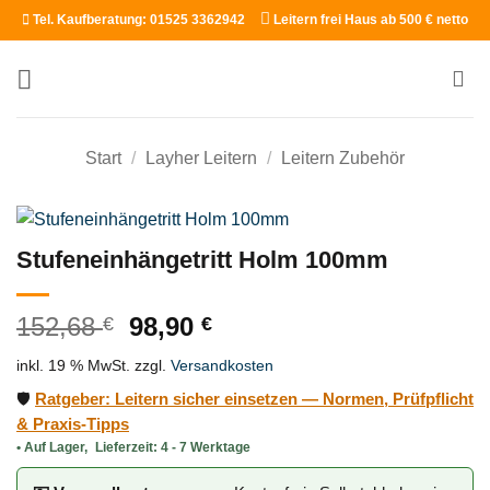
Zum
Tel. Kaufberatung: 01525 3362942
Leitern frei Haus ab 500 € netto
Inhalt
springen
Start
/
Layher Leitern
/
Leitern Zubehör
Stufeneinhängetritt Holm 100mm
Ursprünglicher
Aktueller
152,68
98,90
€
€
Preis
Preis
inkl. 19 % MwSt.
zzgl.
Versandkosten
war:
ist:
152,68 €
98,90 €.
🛡️
Ratgeber: Leitern sicher einsetzen — Normen, Prüfpflicht
& Praxis-Tipps
Lieferzeit:
4 - 7 Werktage