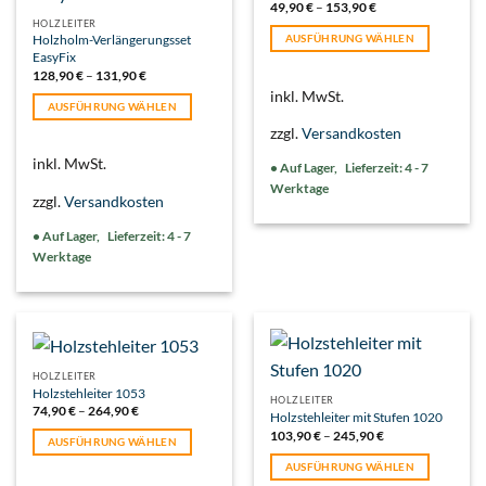
49,90
€
–
153,90
€
HOLZLEITER
AUSFÜHRUNG WÄHLEN
Holzholm-Verlängerungsset
EasyFix
Dieses
128,90
€
–
131,90
€
Produkt
inkl. MwSt.
weist
AUSFÜHRUNG WÄHLEN
mehrere
Dieses
zzgl.
Versandkosten
Varianten
Produkt
inkl. MwSt.
auf.
Lieferzeit:
4 - 7
weist
Die
Werktage
mehrere
zzgl.
Versandkosten
Optionen
Varianten
können
auf.
Lieferzeit:
4 - 7
auf
Die
Werktage
der
Optionen
Produktseite
können
gewählt
auf
werden
der
Produktseite
gewählt
HOLZLEITER
Holzstehleiter 1053
werden
HOLZLEITER
74,90
€
–
264,90
€
Holzstehleiter mit Stufen 1020
103,90
€
–
245,90
€
AUSFÜHRUNG WÄHLEN
Dieses
AUSFÜHRUNG WÄHLEN
Produkt