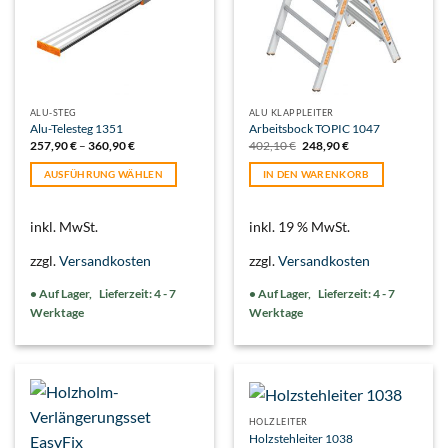
ALU-STEG
ALU KLAPPLEITER
Alu-Telesteg 1351
Arbeitsbock TOPIC 1047
Ursprünglicher
Aktueller
257,90
€
–
360,90
€
402,10
€
248,90
€
Preis
Preis
war:
ist:
AUSFÜHRUNG WÄHLEN
IN DEN WARENKORB
402,10 €
248,90 €.
Dieses
Produkt
inkl. MwSt.
inkl. 19 % MwSt.
weist
mehrere
zzgl.
Versandkosten
zzgl.
Versandkosten
Varianten
auf.
Lieferzeit:
4 - 7
Lieferzeit:
4 - 7
Die
Werktage
Werktage
Optionen
können
auf
der
Produktseite
gewählt
HOLZLEITER
Holzstehleiter 1038
werden