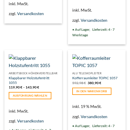
Dieses
inkl. MwSt.
weist
Produkt
inkl. MwSt.
mehrere
weist
zzgl.
Versandkosten
Varianten
mehrere
zzgl.
Versandkosten
auf.
Varianten
Die
auf.
Lieferzeit:
4 - 7
Optionen
Die
Werktage
können
Optionen
auf
können
der
auf
Produktseite
der
gewählt
Produktseite
werden
gewählt
werden
ARBEITSBOCK HÖHENVERSTELLBAR
ALU TELESKOPLEITER
Klappbarer Holzstufentritt
Kofferraumleiter TOPIC 1057
1055
Ursprünglicher
Aktueller
592,98
€
380,90
€
Preis
Preis
119,90
€
–
143,90
€
war:
ist:
IN DEN WARENKORB
592,98 €
380,90 €.
AUSFÜHRUNG WÄHLEN
Dieses
inkl. 19 % MwSt.
Produkt
inkl. MwSt.
weist
zzgl.
Versandkosten
mehrere
zzgl.
Versandkosten
Varianten
Lieferzeit:
4 - 7
auf.