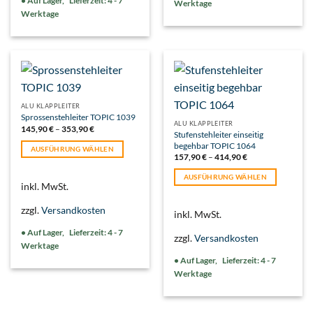
Lieferzeit:
4 - 7
Werktage
Die
Werktage
Optionen
können
auf
der
Produktseite
gewählt
werden
ALU KLAPPLEITER
Sprossenstehleiter TOPIC 1039
ALU KLAPPLEITER
145,90
€
–
353,90
€
Stufenstehleiter einseitig
begehbar TOPIC 1064
AUSFÜHRUNG WÄHLEN
157,90
€
–
414,90
€
Dieses
Produkt
AUSFÜHRUNG WÄHLEN
inkl. MwSt.
weist
Dieses
mehrere
Produkt
zzgl.
Versandkosten
inkl. MwSt.
Varianten
weist
auf.
mehrere
Lieferzeit:
4 - 7
zzgl.
Versandkosten
Die
Varianten
Werktage
Optionen
auf.
Lieferzeit:
4 - 7
können
Die
Werktage
auf
Optionen
der
können
Produktseite
auf