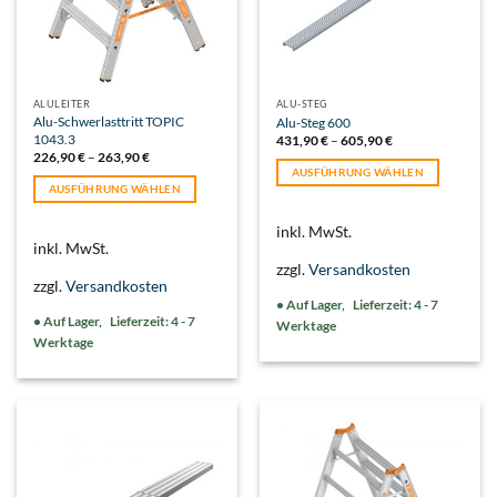
ALULEITER
ALU-STEG
Alu-Schwerlasttritt TOPIC
Alu-Steg 600
1043.3
431,90
€
–
605,90
€
226,90
€
–
263,90
€
AUSFÜHRUNG WÄHLEN
AUSFÜHRUNG WÄHLEN
Dieses
Dieses
Produkt
inkl. MwSt.
Produkt
weist
inkl. MwSt.
weist
mehrere
zzgl.
Versandkosten
mehrere
Varianten
zzgl.
Versandkosten
Varianten
auf.
Lieferzeit:
4 - 7
auf.
Lieferzeit:
4 - 7
Die
Werktage
Die
Werktage
Optionen
Optionen
können
können
auf
auf
der
der
Produktseite
Produktseite
gewählt
gewählt
werden
werden