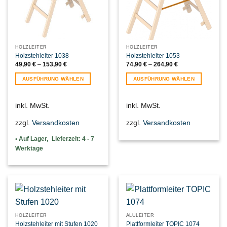
HOLZLEITER
HOLZLEITER
Holzstehleiter 1038
Holzstehleiter 1053
49,90
€
–
153,90
€
74,90
€
–
264,90
€
AUSFÜHRUNG WÄHLEN
AUSFÜHRUNG WÄHLEN
Dieses
Dieses
Produkt
Produkt
inkl. MwSt.
inkl. MwSt.
weist
weist
mehrere
mehrere
zzgl.
Versandkosten
zzgl.
Versandkosten
Varianten
Varianten
auf.
auf.
Lieferzeit:
4 - 7
Die
Die
Werktage
Optionen
Optionen
können
können
auf
auf
der
der
Produktseite
Produktseite
gewählt
gewählt
werden
werden
HOLZLEITER
ALULEITER
Holzstehleiter mit Stufen 1020
Plattformleiter TOPIC 1074