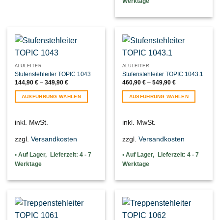
Werktage
Optionen
Optionen
können
können
auf
auf
der
der
Produktseite
Produktseite
gewählt
gewählt
werden
werden
ALULEITER
ALULEITER
Stufenstehleiter TOPIC 1043
Stufenstehleiter TOPIC 1043.1
144,90
€
–
349,90
€
460,90
€
–
549,90
€
AUSFÜHRUNG WÄHLEN
AUSFÜHRUNG WÄHLEN
Dieses
Dieses
Produkt
Produkt
inkl. MwSt.
inkl. MwSt.
weist
weist
mehrere
mehrere
zzgl.
Versandkosten
zzgl.
Versandkosten
Varianten
Varianten
auf.
auf.
Lieferzeit:
4 - 7
Lieferzeit:
4 - 7
Die
Die
Werktage
Werktage
Optionen
Optionen
können
können
auf
auf
der
der
Produktseite
Produktseite
gewählt
gewählt