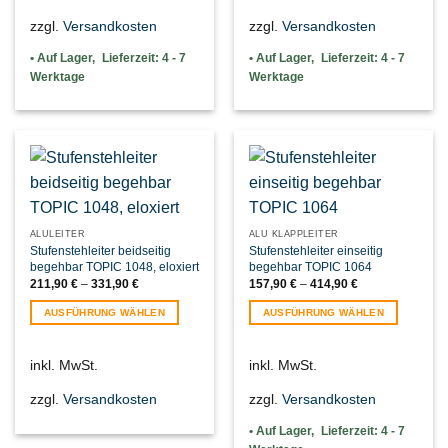
mehrere
mehrere
zzgl.
Versandkosten
zzgl.
Versandkosten
Varianten
Varianten
auf.
auf.
Lieferzeit:
4 - 7
Lieferzeit:
4 - 7
Die
Die
Werktage
Werktage
Optionen
Optionen
können
können
auf
auf
der
der
Produktseite
Produktseite
gewählt
gewählt
werden
werden
ALULEITER
ALU KLAPPLEITER
Stufenstehleiter beidseitig
Stufenstehleiter einseitig
begehbar TOPIC 1048, eloxiert
begehbar TOPIC 1064
211,90
€
–
331,90
€
157,90
€
–
414,90
€
AUSFÜHRUNG WÄHLEN
AUSFÜHRUNG WÄHLEN
Dieses
Dieses
Produkt
Produkt
inkl. MwSt.
inkl. MwSt.
weist
weist
mehrere
mehrere
zzgl.
Versandkosten
zzgl.
Versandkosten
Varianten
Varianten
auf.
auf.
Lieferzeit:
4 - 7
Die
Die