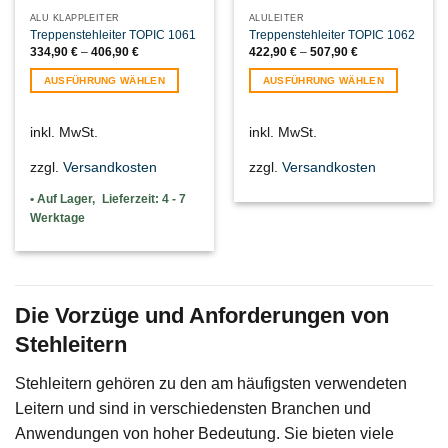
werden
werden
ALU KLAPPLEITER
ALULEITER
Treppenstehleiter TOPIC 1061
Treppenstehleiter TOPIC 1062
334,90
€
–
406,90
€
422,90
€
–
507,90
€
AUSFÜHRUNG WÄHLEN
AUSFÜHRUNG WÄHLEN
Dieses
Dieses
Produkt
Produkt
inkl. MwSt.
inkl. MwSt.
weist
weist
mehrere
mehrere
zzgl.
Versandkosten
zzgl.
Versandkosten
Varianten
Varianten
auf.
auf.
Lieferzeit:
4 - 7
Die
Die
Werktage
Optionen
Optionen
können
können
auf
auf
der
der
Produktseite
Produktseite
Die Vorzüge und Anforderungen von
gewählt
gewählt
Stehleitern
werden
werden
Stehleitern gehören zu den am häufigsten verwendeten
Leitern und sind in verschiedensten Branchen und
Anwendungen von hoher Bedeutung. Sie bieten viele