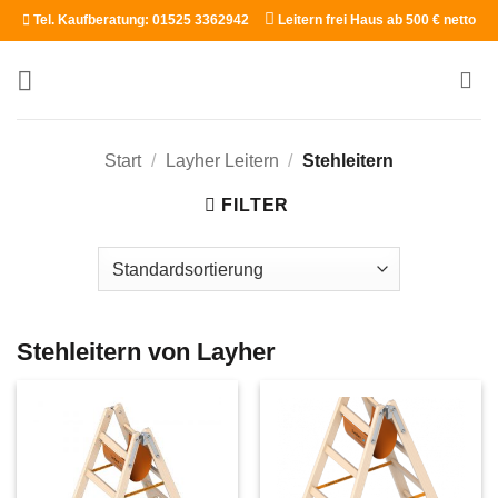
Zum
Tel. Kaufberatung: 01525 3362942
Leitern frei Haus ab 500 € netto
Inhalt
springen
Start
/
Layher Leitern
/
Stehleitern
FILTER
Stehleitern von Layher