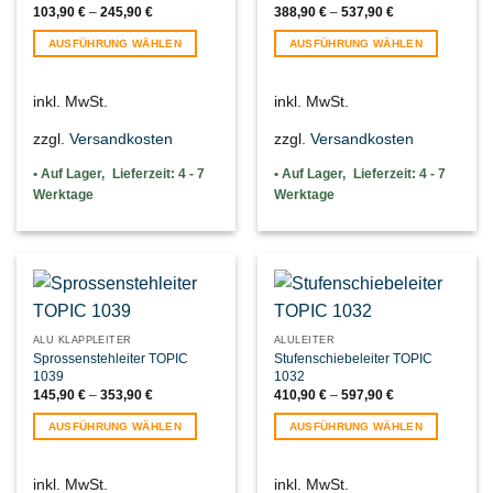
103,90
€
–
245,90
€
388,90
€
–
537,90
€
AUSFÜHRUNG WÄHLEN
AUSFÜHRUNG WÄHLEN
Dieses
Dieses
Produkt
Produkt
inkl. MwSt.
inkl. MwSt.
weist
weist
mehrere
mehrere
zzgl.
Versandkosten
zzgl.
Versandkosten
Varianten
Varianten
auf.
auf.
Lieferzeit:
4 - 7
Lieferzeit:
4 - 7
Die
Die
Werktage
Werktage
Optionen
Optionen
können
können
auf
auf
der
der
Produktseite
Produktseite
gewählt
gewählt
werden
werden
ALU KLAPPLEITER
ALULEITER
Sprossenstehleiter TOPIC
Stufenschiebeleiter TOPIC
1039
1032
145,90
€
–
353,90
€
410,90
€
–
597,90
€
AUSFÜHRUNG WÄHLEN
AUSFÜHRUNG WÄHLEN
Dieses
Dieses
Produkt
Produkt
inkl. MwSt.
inkl. MwSt.
weist
weist