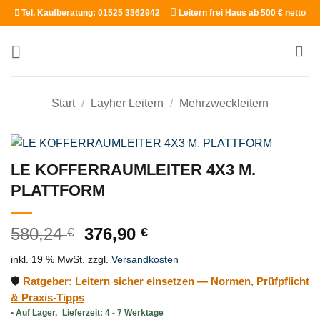
Zum
Tel. Kaufberatung: 01525 3362942
Leitern frei Haus ab 500 € netto
Inhalt
springen
Start
/
Layher Leitern
/
Mehrzweckleitern
LE KOFFERRAUMLEITER 4X3 M.
PLATTFORM
Ursprünglicher
Aktueller
580,24
376,90
€
€
Preis
Preis
inkl. 19 % MwSt.
zzgl.
Versandkosten
war:
ist:
580,24 €
376,90 €.
🛡️
Ratgeber: Leitern sicher einsetzen — Normen, Prüfpflicht
& Praxis-Tipps
Lieferzeit:
4 - 7 Werktage