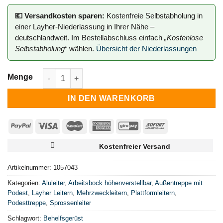
💶 Versandkosten sparen:
Kostenfreie Selbstabholung in
einer Layher-Niederlassung in Ihrer Nähe –
deutschlandweit. Im Bestellabschluss einfach
„Kostenlose
Selbstabholung“
wählen.
Übersicht der Niederlassungen
LE KOFFERRAUMLEITER 4X3 M. PLATTFORM Menge
IN DEN WARENKORB
Kostenfreier Versand
Artikelnummer:
1057043
Kategorien:
Aluleiter
,
Arbeitsbock höhenverstellbar
,
Außentreppe mit
Podest
,
Layher Leitern
,
Mehrzweckleitern
,
Plattformleitern
,
Podesttreppe
,
Sprossenleiter
Schlagwort:
Behelfsgerüst