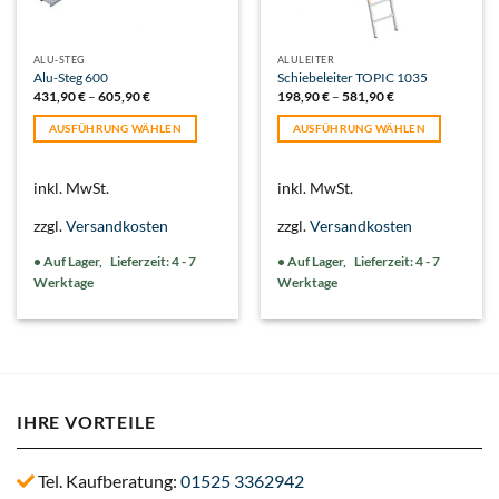
ALU-STEG
ALULEITER
Alu-Steg 600
Schiebeleiter TOPIC 1035
431,90
€
–
605,90
€
198,90
€
–
581,90
€
AUSFÜHRUNG WÄHLEN
AUSFÜHRUNG WÄHLEN
Dieses
Dieses
Produkt
Produkt
inkl. MwSt.
inkl. MwSt.
weist
weist
mehrere
mehrere
zzgl.
Versandkosten
zzgl.
Versandkosten
Varianten
Varianten
auf.
auf.
Lieferzeit:
4 - 7
Lieferzeit:
4 - 7
Die
Die
Werktage
Werktage
Optionen
Optionen
können
können
auf
auf
der
der
Produktseite
Produktseite
gewählt
gewählt
IHRE VORTEILE
werden
werden
Tel. Kaufberatung:
01525 3362942