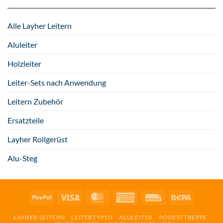
Alle Layher Leitern
Aluleiter
Holzleiter
Leiter-Sets nach Anwendung
Leitern Zubehör
Ersatzteile
Layher Rollgerüst
Alu-Steg
PayPal
Visa
MasterCard
American
Rechung
Sepa
Express
LAYHER LEITERN
LEITERTYPEN
ALULEITER
PODESTTREPPE