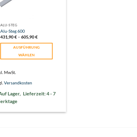
ALU-STEG
Alu-Steg 600
431,90
€
–
605,90
€
AUSFÜHRUNG
WÄHLEN
Dieses
Produkt
kl. MwSt.
weist
gl.
Versandkosten
mehrere
Varianten
Lieferzeit:
4 - 7
auf.
erktage
Die
Optionen
können
auf
der