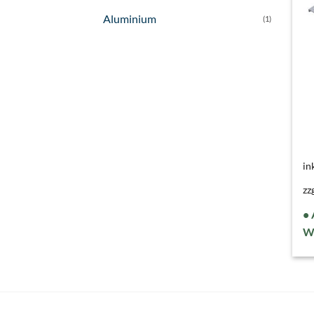
Aluminium
(1)
in
zz
W