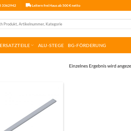
25 3362942
Leitern frei Haus ab 500 € netto
ERSATZTEILE
ALU-STEGE
BG-FÖRDERUNG
Einzelnes Ergebnis wird angeze