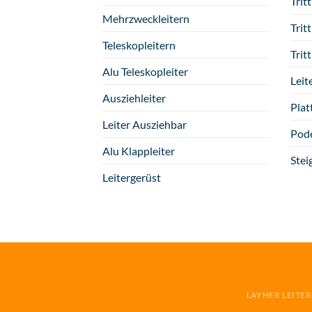
Tritt
Mehrzweckleitern
Trit
Teleskopleitern
Trit
Alu Teleskopleiter
Leit
Ausziehleiter
Plat
Leiter Ausziehbar
Pode
Alu Klappleiter
Stei
Leitergerüst
LAYHER LEITE