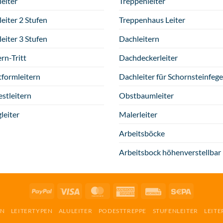
leiter
Treppenleiter
tleiter 2 Stufen
Treppenhaus Leiter
tleiter 3 Stufen
Dachleitern
ern-Tritt
Dachdeckerleiter
tformleitern
Dachleiter für Schornsteinfege
stleitern
Obstbaumleiter
gleiter
Malerleiter
Arbeitsböcke
Arbeitsbock höhenverstellbar
PayPal
Visa
MasterCard
American
Rechung
Sepa
Express
RN
LEITERTYPEN
ALULEITER
PODESTTREPPE
STUFENLEITER
LEITE