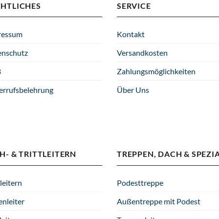
Produktseite
CHTLICHES
SERVICE
gewählt
werden
ressum
Kontakt
enschutz
Versandkosten
B
Zahlungsmöglichkeiten
errufsbelehrung
Über Uns
H- & TRITTLEITERN
TREPPEN, DACH & SPEZI
leitern
Podesttreppe
enleiter
Außentreppe mit Podest