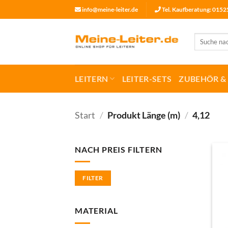
Zum
info@meine-leiter.de
Tel. Kaufberatung: 015
Inhalt
springen
Suchen
nach:
LEITERN
LEITER-SETS
ZUBEHÖR & 
Start
/
Produkt Länge (m)
/
4,12
NACH PREIS FILTERN
Min.
Max.
FILTER
Preis
Preis
MATERIAL