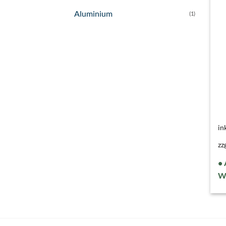
Aluminium
(1)
in
zz
W