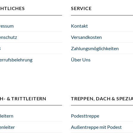
der
Produktseite
CHTLICHES
SERVICE
gewählt
werden
ressum
Kontakt
enschutz
Versandkosten
B
Zahlungsmöglichkeiten
errufsbelehrung
Über Uns
H- & TRITTLEITERN
TREPPEN, DACH & SPEZI
leitern
Podesttreppe
enleiter
Außentreppe mit Podest