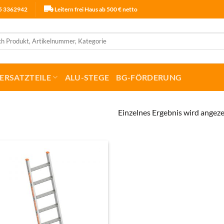
25 3362942
Leitern frei Haus ab 500 € netto
ERSATZTEILE
ALU-STEGE
BG-FÖRDERUNG
Einzelnes Ergebnis wird angeze