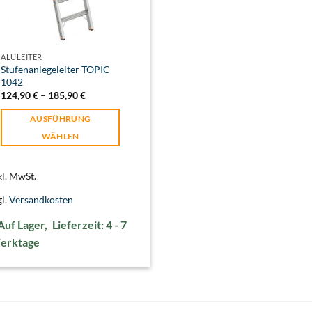
ALULEITER
Stufenanlegeleiter TOPIC
1042
124,90
€
–
185,90
€
AUSFÜHRUNG
WÄHLEN
Dieses
Produkt
kl. MwSt.
weist
gl.
Versandkosten
mehrere
Varianten
Lieferzeit:
4 - 7
auf.
erktage
Die
Optionen
können
auf