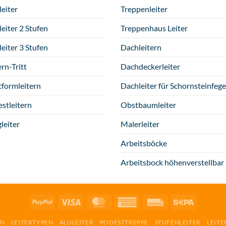
leiter
Treppenleiter
tleiter 2 Stufen
Treppenhaus Leiter
tleiter 3 Stufen
Dachleitern
ern-Tritt
Dachdeckerleiter
tformleitern
Dachleiter für Schornsteinfege
stleitern
Obstbaumleiter
gleiter
Malerleiter
Arbeitsböcke
Arbeitsbock höhenverstellbar
PayPal
Visa
MasterCard
American
Rechung
Sepa
Express
RN
LEITERTYPEN
ALULEITER
PODESTTREPPE
STUFENLEITER
LEITE