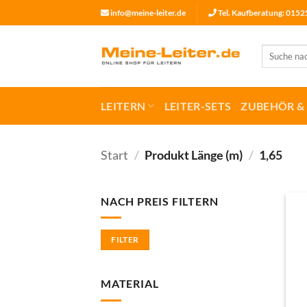
Zum
info@meine-leiter.de
Tel. Kaufberatung: 015
Inhalt
springen
Suchen
nach:
LEITERN
LEITER-SETS
ZUBEHÖR & 
Start
/
Produkt Länge (m)
/
1,65
NACH PREIS FILTERN
Min.
Max.
FILTER
Preis
Preis
MATERIAL