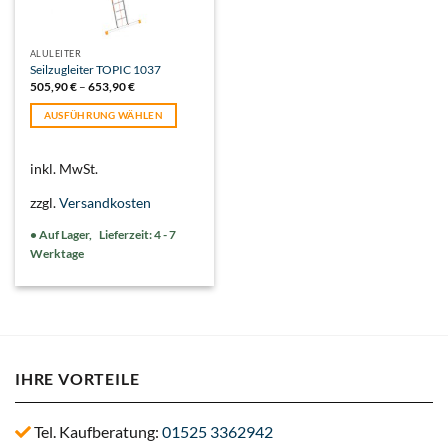
ALULEITER
Seilzugleiter TOPIC 1037
505,90
€
–
653,90
€
AUSFÜHRUNG WÄHLEN
Dieses
Produkt
inkl. MwSt.
weist
mehrere
zzgl.
Versandkosten
Varianten
auf.
Lieferzeit:
4 - 7
Die
Werktage
Optionen
können
auf
der
Produktseite
gewählt
IHRE VORTEILE
werden
Tel. Kaufberatung:
01525 3362942