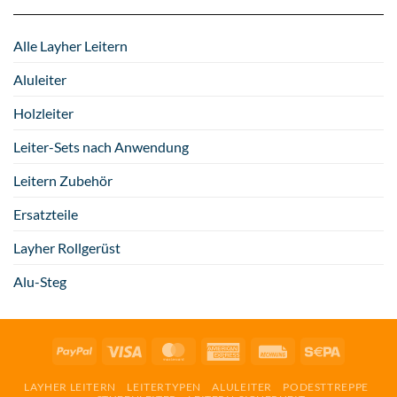
Alle Layher Leitern
Aluleiter
Holzleiter
Leiter-Sets nach Anwendung
Leitern Zubehör
Ersatzteile
Layher Rollgerüst
Alu-Steg
PayPal
Visa
MasterCard
American
Rechung
Sepa
Express
LAYHER LEITERN
LEITERTYPEN
ALULEITER
PODESTTREPPE