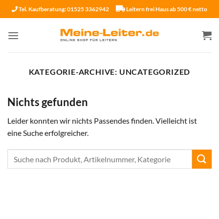
Zum
Tel. Kaufberatung: 01525 3362942
Leitern frei Haus ab 500 € netto
Inhalt
springen
KATEGORIE-ARCHIVE:
UNCATEGORIZED
Nichts gefunden
Leider konnten wir nichts Passendes finden. Vielleicht ist
eine Suche erfolgreicher.